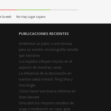
n la web
No Hay Lugar Lejano
PUBLICACIONES RECIENTES
Ambientar un patio o una terraza
para un evento: escenografía sencilla
que funciona
Los tejados influyen mucho en el
aspecto de nuestras casas
La influencia de la decoración en
nuestra salud mental. Feng Shui y
Psicología
Cómo hacer una buena reforma en
Gran Alacant
Descubre los mejores estudios de
yoga y meditación en casa: guía