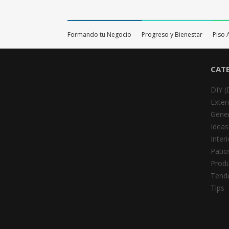
Formando tu Negocio
Progreso y Bienestar
Piso 
CAT
DIY (
Exter
Gener
Ideas
Inter
Patio
Prod
Tend
Tips