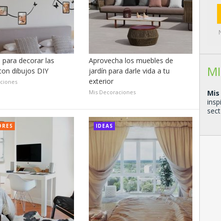
 para decorar las
Aprovecha los muebles de
MI
con dibujos DIY
jardín para darle vida a tu
exterior
ciones
Mis Decoraciones
Mis
insp
sect
ORES
IDEAS