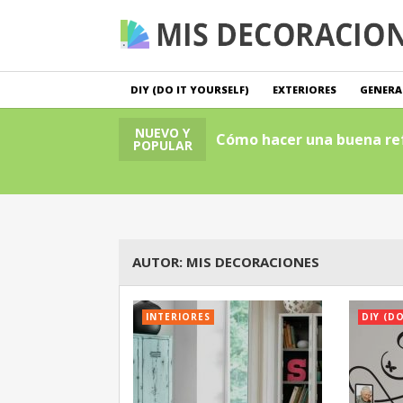
DIY (DO IT YOURSELF)
EXTERIORES
GENERA
NUEVO Y
cación
D
POPULAR
AUTOR:
MIS DECORACIONES
INTERIORES
DIY (D