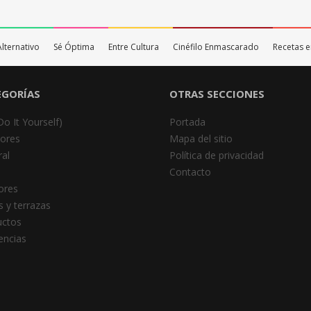
Alternativo
Sé Óptima
Entre Cultura
Cinéfilo Enmascarado
Recetas e
EGORÍAS
OTRAS SECCIONES
Do It Yourself)
Portada
iores
Mapa del sitio
al
Política de privacidad
Contacto
iores
s y terrazas
uctos
encias