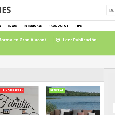
L
IDEAS
INTERIORES
PRODUCTOS
TIPS
escubre los mejores estudios de yoga y meditación en c
O IT YOURSELF)
GENERAL