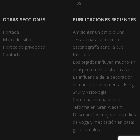
Tips
OTRAS SECCIONES
PUBLICACIONES RECIENTES
Portada
Ambientar un patio o una
Mapa del sitio
terraza para un evento:
Política de privacidad
escenografía sencilla que
Contacto
funciona
Los tejados influyen mucho en
el aspecto de nuestras casas
La influencia de la decoración
en nuestra salud mental. Feng
Shui y Psicología
Cómo hacer una buena
reforma en Gran Alacant
Descubre los mejores estudios
de yoga y meditación en casa:
guía completa