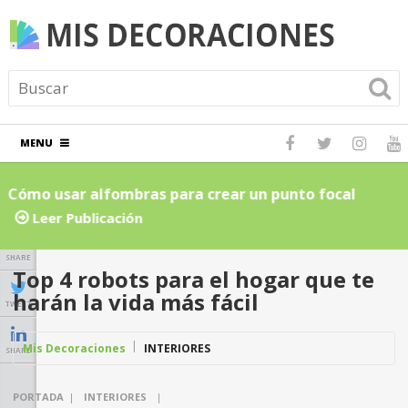
MENU
Cómo usar alfombras para crear un punto focal
C
atractivo en el hogar: Guía para principiantes
L
Leer Publicación
SHARE
Top 4 robots para el hogar que te
harán la vida más fácil
TWEET
Mis Decoraciones
INTERIORES
SHARE
PORTADA
|
INTERIORES
|