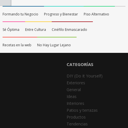
Formando tu Negocio
Progreso y Bienestar
Piso Alternativo
Sé Óptima
Entre Cultura
Cinéfilo Enmascarado
Recetas en la web
No Hay Lugar Lejano
CATEGORÍAS
DIY (Do It Yourself)
Exteriores
General
Ideas
Interiores
Patios y terrazas
Productos
Tendencias