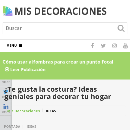
MENU
Cómo usar alfombras para crear un punto focal
C
atractivo en el hogar: Guía para principiantes
L
Leer Publicación
SHARE
¿Te gusta la costura? Ideas
geniales para decorar tu hogar
TWEET
Mis Decoraciones
IDEAS
SHARE
PORTADA
|
IDEAS
|