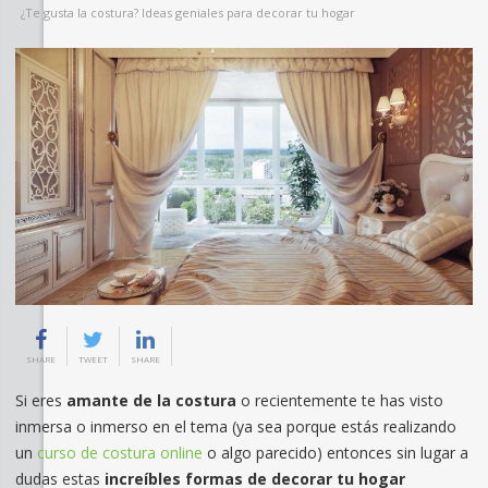
¿Te gusta la costura? Ideas geniales para decorar tu hogar
SHARE
TWEET
SHARE
Si eres
amante de la costura
o recientemente te has visto
inmersa o inmerso en el tema (ya sea porque estás realizando
un
curso de costura online
o algo parecido) entonces sin lugar a
dudas estas
increíbles formas de decorar tu hogar