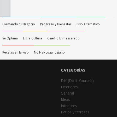
Formando tu Negocio
Progreso y Bienestar
Piso Alternativo
Sé Óptima
Entre Cultura
Cinéfilo Enmascarado
Recetas en la web
No Hay Lugar Lejano
CATEGORÍAS
DIY (Do It Yourself)
Exteriores
General
Ideas
Interiores
Patios y terrazas