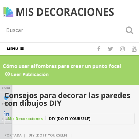
MENU
Cómo usar alfombras para crear un punto focal
C
atractivo en el hogar: Guía para principiantes
L
Leer Publicación
SHARE
Consejos para decorar las paredes
con dibujos DIY
TWEET
Mis Decoraciones
DIY (DO IT YOURSELF)
SHARE
PORTADA
|
DIY (DO IT YOURSELF)
|