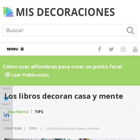
MENU
Cómo usar alfombras para crear un punto focal
C
atractivo en el hogar: Guía para principiantes
L
Leer Publicación
SHARE
Los libros decoran casa y mente
TWEET
Ana Sierra
TIPS
SHARE
PORTADA
|
TIPS
|
Los libros decoran casa y mente