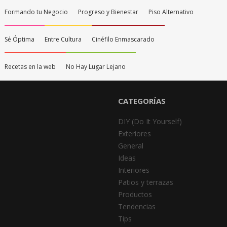
Formando tu Negocio
Progreso y Bienestar
Piso Alternativo
Sé Óptima
Entre Cultura
Cinéfilo Enmascarado
Recetas en la web
No Hay Lugar Lejano
CATEGORÍAS
DIY (Do It Yourself)
Exteriores
General
Ideas
Interiores
Patios y terrazas
Productos
Tendencias
Tips