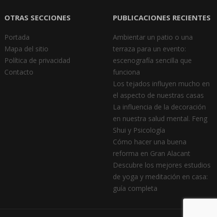
OTRAS SECCIONES
PUBLICACIONES RECIENTES
Portada
Ambientar un patio o una
Mapa del sitio
terraza para un evento:
Política de privacidad
escenografía sencilla que
Contacto
funciona
Los tejados influyen mucho en
el aspecto de nuestras casas
La influencia de la decoración
en nuestra salud mental. Feng
Shui y Psicología
Cómo hacer una buena
reforma en Gran Alacant
Descubre los mejores estudios
de yoga y meditación en casa:
guía completa