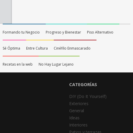
Formando tu Negocio
Progreso y Bienestar
Piso Alternativo
Sé Óptima
Entre Cultura
Cinéfilo Enmascarado
Recetas en la web
No Hay Lugar Lejano
CATEGORÍAS
DIY (Do It Yourself)
Exteriores
General
Ideas
Interiores
Patios y terrazas