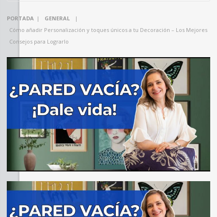
PORTADA
|
GENERAL
|
Cómo añadir Personalización y toques únicos a tu Decoración – Los Mejores
Consejos para Lograrlo
SHARE
TWEET
SHARE