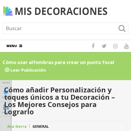
MENU
Cómo usar alfombras para crear un punto focal
C
atractivo en el hogar: Guía para principiantes
L
Leer Publicación
SHARE
Cómo añadir Personalización y
toques únicos a tu Decoración –
TWEET
Los Mejores Consejos para
Lograrlo
SHARE
Ana Sierra
GENERAL