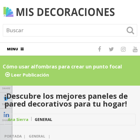
MENU
Cómo usar alfombras para crear un punto focal
C
atractivo en el hogar: Guía para principiantes
L
Leer Publicación
SHARE
¡Descubre los mejores paneles de
pared decorativos para tu hogar!
TWEET
Ana Sierra
GENERAL
SHARE
PORTADA
|
GENERAL
|