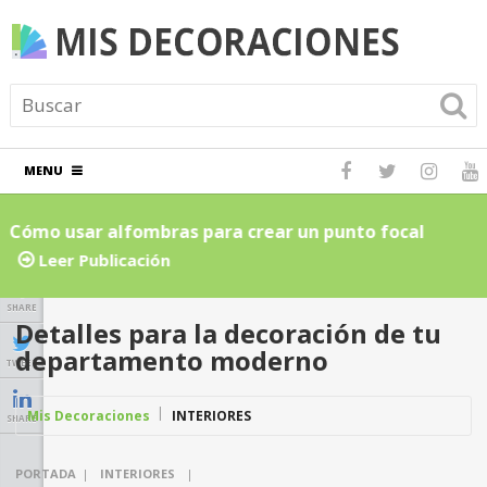
MENU
Cómo usar alfombras para crear un punto focal
C
atractivo en el hogar: Guía para principiantes
L
Leer Publicación
SHARE
Detalles para la decoración de tu
departamento moderno
TWEET
Mis Decoraciones
INTERIORES
SHARE
PORTADA
|
INTERIORES
|