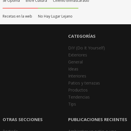
Sé Óptima
Entre Cultura
Cinéfilo Enmascarado
Recetas en la web
No Hay Lugar Lejano
CATEGORÍAS
DIY (Do It Yourself)
Exteriores
General
Ideas
Interiores
Patios y terrazas
Productos
Tendencias
Tips
OTRAS SECCIONES
PUBLICACIONES RECIENTES