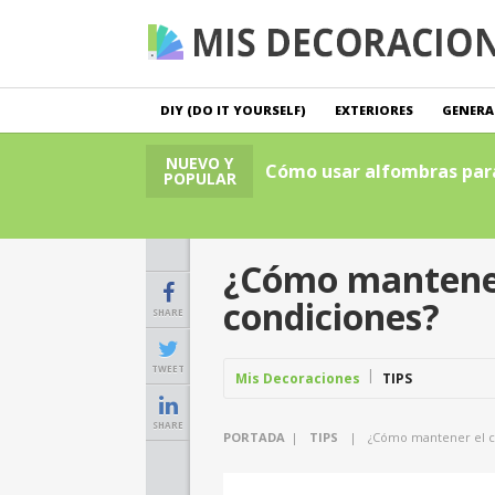
DIY (DO IT YOURSELF)
EXTERIORES
GENERA
NUEVO Y
ón de oficinas
Cómo usar alfombras para 
POPULAR
¿Cómo mantener 
condiciones?
SHARE
TWEET
Mis Decoraciones
TIPS
SHARE
PORTADA
|
TIPS
|
¿Cómo mantener el co