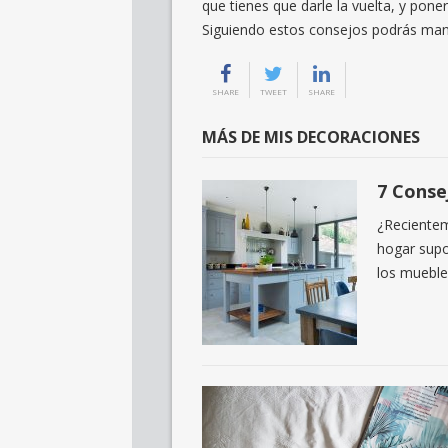
que tienes que darle la vuelta, y pone
Siguiendo estos consejos podrás man
SHARE
TWEET
SHARE
MÁS DE MIS DECORACIONES
7 Conse
¿Recientem
hogar supo
los mueble