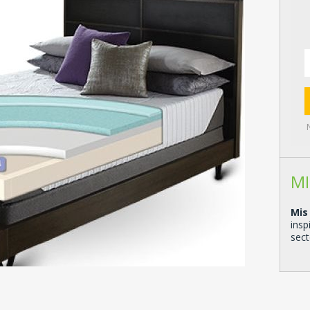
MI
Mis
insp
sect