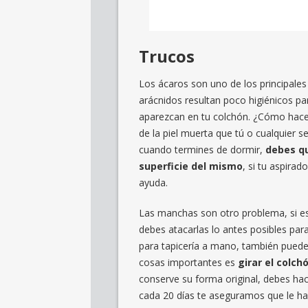
Trucos
Los ácaros son uno de los principales
arácnidos resultan poco higiénicos pa
aparezcan en tu colchón. ¿Cómo hacerl
de la piel muerta que tú o cualquier
cuando termines de dormir,
debes
q
superficie del mismo
, si tu aspirad
ayuda.
Las manchas son otro problema, si e
debes atacarlas lo antes posibles par
para tapicería a mano, también puedes 
cosas importantes es
girar el colch
conserve su forma original, debes hac
cada 20 días te aseguramos que le ha