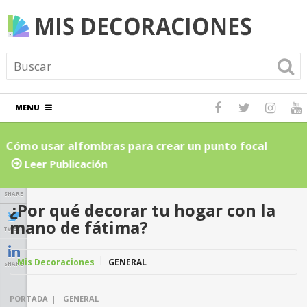
MENU
Cómo usar alfombras para crear un punto focal
C
atractivo en el hogar: Guía para principiantes
L
Leer Publicación
SHARE
¿Por qué decorar tu hogar con la
mano de fátima?
TWEET
Mis Decoraciones
GENERAL
SHARE
PORTADA
|
GENERAL
|